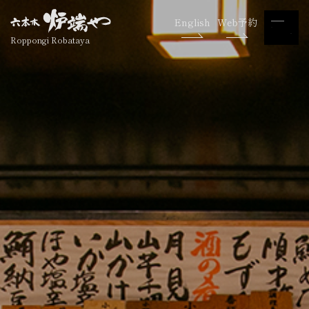
English
Web予約
Roppongi Robataya